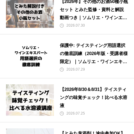
【2026年】その他のお酒50種小瓶
セット とみた監修・資料と解説
動画つき｜ソムリエ・ワインエキ
スパート試験
2026.07.30
保護中: テイスティング用語選択
の徹底訓練（2026年版・受講者様
限定）｜ソムリエ・ワインエキス
パート試験
2026.07.29
【2026年8/30＆8/31】テイスティ
ングの味覚チェック！比べる水溶
液
2026.07.25
【とみた鬼添削！途中参加OK】