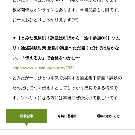
教室開催もオンラインもあります。単発受講も可能です。
お一人おひとりしっかり見ます(^^)
▼【とみた鬼添削！課題は8/15から・途中参加OK】ソム
リエ論述試験対策 超集中講座〜ただ書くだけでは届かな
い。「伝える力」で合格をつかむ〜
https://www.duvin.jp/course/2981
とみたが一つひとつ本気で添削する論述集中講座！試験の
ためだけでなく伝え手としてしっかり成長できる構成で
す。ソムリエになる方には本当にぜひ受けて欲しいです！
新着記事
今特に募集中
通年のお知らせ