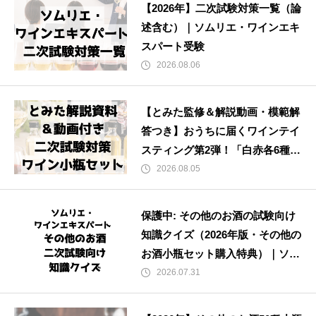
【2026年】二次試験対策一覧（論
述含む）｜ソムリエ・ワインエキ
スパート受験
2026.08.06
【とみた監修＆解説動画・模範解
答つき】おうちに届くワインテイ
スティング第2弾！「白赤各6種小
瓶」｜ソムリエ・ワインエキスパ
2026.08.05
ート試験
保護中: その他のお酒の試験向け
知識クイズ（2026年版・その他の
お酒小瓶セット購入特典）｜ソム
リエ・ワインエキスパート試験
2026.07.31