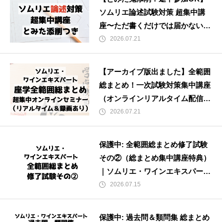
ソムリエ論述試験対策 超集中講
座〜ただ書くだけでは届かない。
「伝える力」で合格をつかむ〜
2026.07.21
【アーカイブ版出ました】全範囲
総まとめ！一次試験対策集中講座
（オンラインリアルタイム配信・
録画付き） ｜ソムリエ・ワイン
2026.07.21
エキスパート試験
保護中: 全範囲総まとめ修了試験
その②（総まとめ集中講座特典）
｜ソムリエ・ワインエキスパート
試験（2026年度版・受講者様限
2026.07.15
定）
保護中: 過去問＆類問集 総まとめ