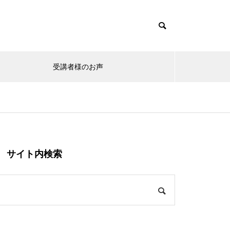
受講者様のお声
s/muum_tcd085/functions/menu.php
37
/muum_tcd085/functions/menu.php
48
サイト内検索