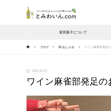
富田葉子について
Warning
/home/
ブログ
30.おしらせ
ワイン麻雀部発足
Warning
/home/
2021.01.07
ワイン麻雀部発足の