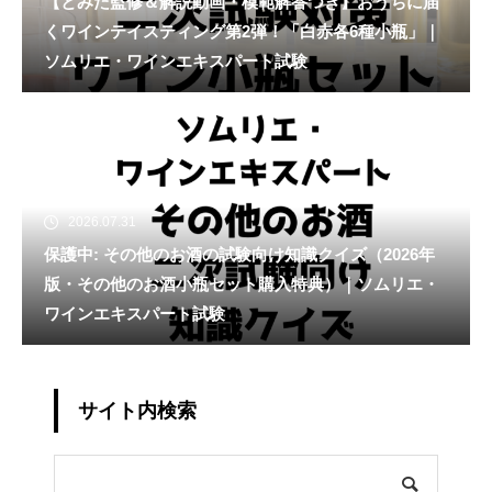
【とみた監修＆解説動画・模範解答つき】おうちに届
くワインテイスティング第2弾！「白赤各6種小瓶」｜
ソムリエ・ワインエキスパート試験
2026.07.31
保護中: その他のお酒の試験向け知識クイズ（2026年
版・その他のお酒小瓶セット購入特典）｜ソムリエ・
ワインエキスパート試験
サイト内検索