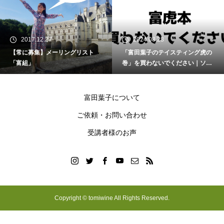
2017.12.27
2024.08.28
【常に募集】メーリングリスト
「富田葉子のテイスティング虎の
「富組」
巻」を買わないでください｜ソム
リエ・ワインエキスパート試験
富田葉子について
ご依頼・お問い合わせ
受講者様のお声
Copyright © tomiwine All Rights Reserved.