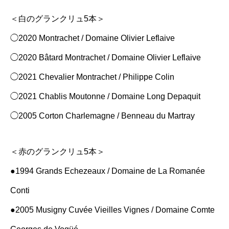
＜白のグランクリュ5本＞
◯2020 Montrachet / Domaine Olivier Leflaive
◯2020 Bâtard Montrachet / Domaine Olivier Leflaive
◯2021 Chevalier Montrachet / Philippe Colin
◯2021 Chablis Moutonne / Domaine Long Depaquit
◯2005 Corton Charlemagne / Benneau du Martray
＜赤のグランクリュ5本＞
●1994 Grands Echezeaux / Domaine de La Romanée
Conti
●2005 Musigny Cuvée Vieilles Vignes / Domaine Comte