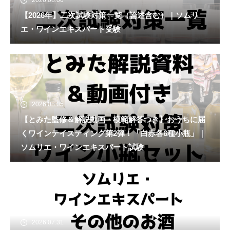
【2026年】二次試験対策一覧（論述含む）｜ソムリ
エ・ワインエキスパート受験
2026.08.05
【とみた監修＆解説動画・模範解答つき】おうちに届
くワインテイスティング第2弾！「白赤各6種小瓶」｜
ソムリエ・ワインエキスパート試験
2026.07.31