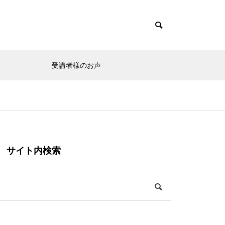
受講者様のお声
s/muum_tcd085/functions/menu.php
37
/muum_tcd085/functions/menu.php
48
サイト内検索