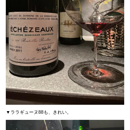
▼ララギューヌ88も、きれい。