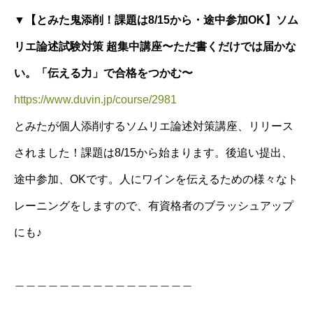
▼【とみた鬼添削！
課題は8/15から・
途中参加OK】ソム
リエ論述試験対策 超集中講座〜ただ書くだけでは届かな
い。「伝える力」で合格をつかむ〜
https://www.duvin.jp/course/2981
とみたが個人添削するソムリエ論述対策講座、リリース
されました！課題は8/15から始まります。後追い提出、
途中参加、OKです。人にワインを伝えるための様々なト
レーニングをしますので、有資格者のブラッシュアップ
にも♪
＿＿＿＿＿＿＿＿＿＿＿＿＿＿＿＿