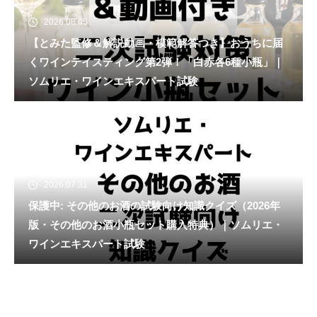
2026.08.05
【とみた監修＆解説動画・模範解答つき】おうちに届
くワインテイスティング第2弾！「白赤各6種小瓶」｜
ソムリエ・ワインエキスパート試験
2026.07.31
保護中: その他のお酒の試験向け知識クイズ（2026年
版・その他のお酒小瓶セット購入特典）｜ソムリエ・
ワインエキスパート試験