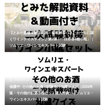
2026.08.05
【とみた監修＆解説動画・模範解答つき】おうちに届
くワインテイスティング第2弾！「白赤各6種小瓶」｜
ソムリエ・ワインエキスパート試験
2026.07.31
保護中: その他のお酒の試験向け知識クイズ（2026年
版・その他のお酒小瓶セット購入特典）｜ソムリエ・
ワインエキスパート試験