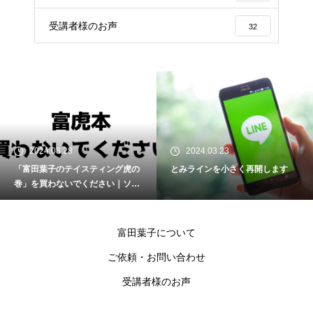
受講者様のお声
32
2024.03.23
2017.12.27
スティング虎の
とみラインを小さく再開します
【常に募集】メー
ください｜ソム
「富組」
スパート試験
富田葉子について
ご依頼・お問い合わせ
受講者様のお声