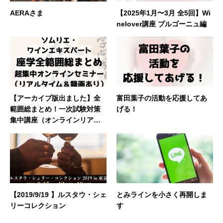
AERAさま
【2025年1月〜3月 全5回】Wi
nelover講座 ブルゴーニュ編
【アーカイブ版出ました】全
富田葉子の活動を応援してあ
範囲総まとめ！一次試験対策
げる！
集中講座（オンラインリアル
タイム配信・録画付き） ｜ソ
ムリエ・ワインエキスパート
試験
【2019/9/19 】ルスタウ・シェ
とみラインを小さく再開しま
リーコレクション
す