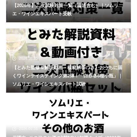
【2026年】二次試験対策一覧（論述含む）｜ソムリ
エ・ワインエキスパート受験
2026.08.05
【とみた監修＆解説動画・模範解答つき】おうちに届
くワインテイスティング第2弾！「白赤各6種小瓶」｜
ソムリエ・ワインエキスパート試験
2026.07.31