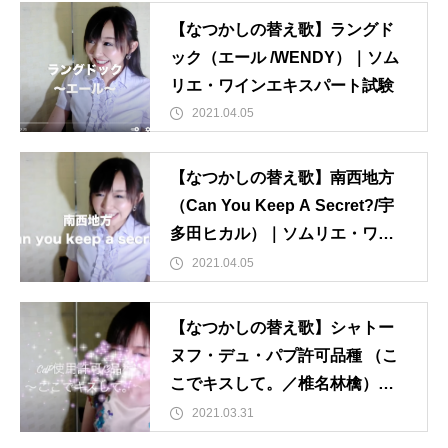
【なつかしの替え歌】ラングド
ック（エール /WENDY）｜ソム
リエ・ワインエキスパート試験
2021.04.05
【なつかしの替え歌】南西地方
（Can You Keep A Secret?/宇
多田ヒカル）｜ソムリエ・ワイ
ンエキスパート試験
2021.04.05
【なつかしの替え歌】シャトー
ヌフ・デュ・パプ許可品種 （こ
こでキスして。／椎名林檎）｜
ソムリエ・ワインエキスパート
2021.03.31
試験