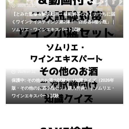
2026.08.05
【とみた監修＆解説動画・模範解答つき】おうちに届
くワインテイスティング第2弾！「白赤各6種小瓶」｜
ソムリエ・ワインエキスパート試験
2026.07.31
保護中: その他のお酒の試験向け知識クイズ（2026年
版・その他のお酒小瓶セット購入特典）｜ソムリエ・
ワインエキスパート試験