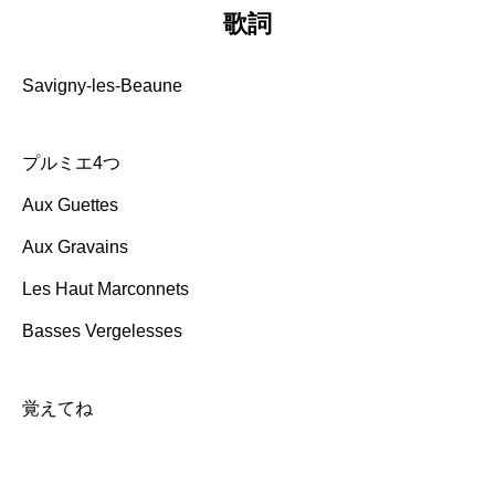
歌詞
Savigny-les-Beaune
プルミエ4つ
Aux Guettes
Aux Gravains
Les Haut Marconnets
Basses Vergelesses
覚えてね