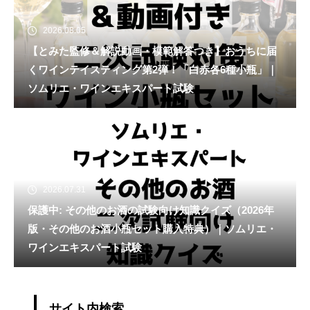
2026.08.05
【とみた監修＆解説動画・模範解答つき】おうちに届
くワインテイスティング第2弾！「白赤各6種小瓶」｜
ソムリエ・ワインエキスパート試験
2026.07.31
保護中: その他のお酒の試験向け知識クイズ（2026年
版・その他のお酒小瓶セット購入特典）｜ソムリエ・
ワインエキスパート試験
サイト内検索