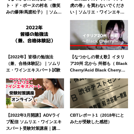
ト・ド・ボーヌの村名（微笑
虎の巻」を買わないでくださ
みの爆弾/馬渡松子）｜ソムリ
い｜ソムリエ・ワインエキス
エ・ワインエキスパート試験
パート試験
【2022年】皆様の勉強法
【なつかしの替え歌】イタリ
（兼、合格体験記）｜ソムリ
ア20州 北から 州都も（ Black
エ・ワインエキスパート試験
Cherry/Acid Black Cherry）
｜ソムリエ・ワインエキスパ
ート試験
【2022年3月開講】ADVライ
CBTレポート1（2018年にと
ブ配信 ソムリエ・ワインエキ
みたが受験した感想）
スパート受験対策講座｜講座