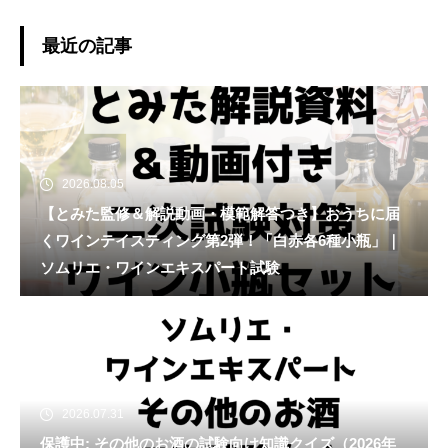
案内
最近の記事
2026.08.05
【とみた監修＆解説動画・模範解答つき】おうちに届
くワインテイスティング第2弾！「白赤各6種小瓶」｜
ソムリエ・ワインエキスパート試験
2026.07.31
保護中: その他のお酒の試験向け知識クイズ（2026年