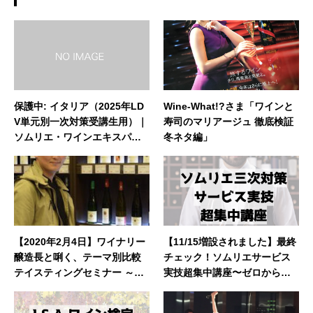
保護中: イタリア（2025年LD
Wine-What!?さま「ワインと
V単元別一次対策受講生用）｜
寿司のマリアージュ 徹底検証
ソムリエ・ワインエキスパー
冬ネタ編」
ト試験
【2020年2月4日】ワイナリー
【11/15増設されました】最終
醸造長と唎く、テーマ別比較
チェック！ソムリエサービス
テイスティングセミナー ～プ
実技超集中講座〜ゼロからで
リンツ・ザルム醸造所の永澤
も大丈夫〜
真人醸造長をお迎えして～｜