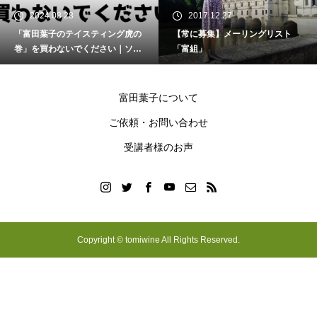
2017.12.27
2024.03.23
虎の
【常に募集】メーリングリスト
とみラインを小さく再開しま
ソム
「富組」
験
富田葉子について
ご依頼・お問い合わせ
受講者様のお声
Copyright © tomiwine All Rights Reserved.