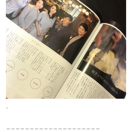
、
＿＿＿＿＿＿＿＿＿＿＿＿＿＿＿＿＿＿＿＿