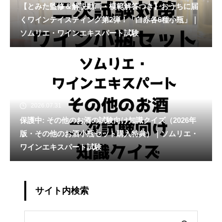
【とみた監修＆解説動画・模範解答つき】おうちに届
くワインテイスティング第2弾！「白赤各6種小瓶」｜
ソムリエ・ワインエキスパート試験
2026.07.31
保護中: その他のお酒の試験向け知識クイズ（2026年
版・その他のお酒小瓶セット購入特典）｜ソムリエ・
ワインエキスパート試験
サイト内検索