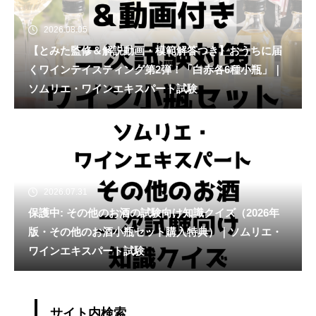
2026.08.05
【とみた監修＆解説動画・模範解答つき】おうちに届
くワインテイスティング第2弾！「白赤各6種小瓶」｜
ソムリエ・ワインエキスパート試験
2026.07.31
保護中: その他のお酒の試験向け知識クイズ（2026年
版・その他のお酒小瓶セット購入特典）｜ソムリエ・
ワインエキスパート試験
サイト内検索